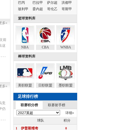
巴丙
巴拉甲
萨尔超
洪都甲
玻利甲
委内超
哥伦乙
哥斯甲
篮球资料库
更多»
撰文前
出这
NBA
CBA
WNBA
棒球资料库
美职联盟
日职联盟
墨职联盟
更多»
足球排行榜
马竞
联赛积分榜
联赛射手榜
萨仍
详细»
球队
积分
伊普斯维奇
1
0