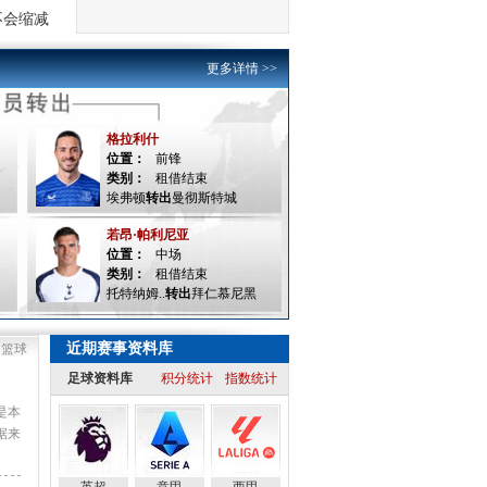
不会缩减
近期赛事资料库
篮球
足球资料库
积分统计
指数统计
是本
据来