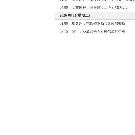
04:00
女非国杯：马拉维女足 VS 加纳女足
2026-08-11(星期二)
01:00
瑞典超：韦斯特罗斯 VS 佐加顿斯
08:15
阿甲：圣菲联合 VS 科尔多瓦中央