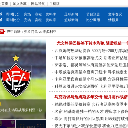
为首页
|
加入收藏
|
网站导航
|
手机版
球
即时比分
完场
赛程
资料库
足球新闻
节目预告
文字赛况
球
即时比分
完场
赛程
资料库
篮球新闻
比分调用
情报局
巴甲前瞻：弗拉门戈 vs 维多利亚
巴甲前瞻：博塔弗戈 VS 弗鲁米嫩塞
尤文静候巴黎签下铃木彩艳 随后租借一
荷甲赛事前瞻分析：坎布尔 VS SBV精英
西汉姆与热刺达协议 500万镑+200万浮
中场加拉尔萨被推荐给尤文 后者正评估
荷甲赛事前瞻分析：兹沃勒 VS 阿贾克斯
萨索洛、都灵等球队有意佛罗伦萨边后卫
巴甲前瞻：弗拉门戈 vs 维多利亚
中场威洛克渴望今夏离开纽卡 寻求稳定
巴甲前瞻：博塔弗戈 VS 弗鲁米嫩塞
卡利亚里官宣租借小马尔蒂尼 含选择性
科莫谈引进S·埃斯波西托 卡利亚里要价2
荷甲赛事前瞻分析：坎布尔 VS SBV精英
荷甲赛事前瞻分析：兹沃勒 VS 阿贾克斯
马克西谈与詹姆斯多年交情:能并肩作战
阿贾克斯
鹈鹕对墨菲要价较高 步行者活塞将赛季
打，阿贾克斯客场挑战兹沃
名宿:约基奇是独一档的天才 理应拿下多
希罗:将打造良好的团队氛围 用表现打破
仍无下家!威少:我深爱篮球 将全力把握签