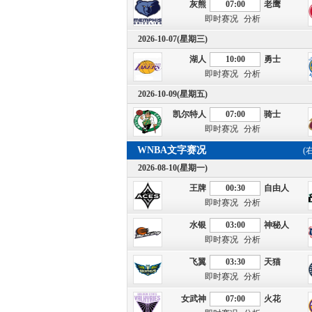
灰熊
07:00
老鹰
即时赛况
分析
2026-10-07(星期三)
湖人
10:00
勇士
即时赛况
分析
2026-10-09(星期五)
凯尔特人
07:00
骑士
即时赛况
分析
WNBA文字赛况
(
2026-08-10(星期一)
王牌
00:30
自由人
即时赛况
分析
水银
03:00
神秘人
即时赛况
分析
飞翼
03:30
天猫
即时赛况
分析
女武神
07:00
火花