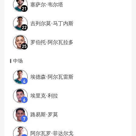
塞萨尔·韦尔塔
21
吉列尔莫·马丁内斯
22
罗伯托·阿尔瓦拉多
25
中场
埃德森·阿尔瓦雷斯
4
埃里克·利拉
6
路易斯·罗莫
7
阿尔瓦罗·菲达尔戈