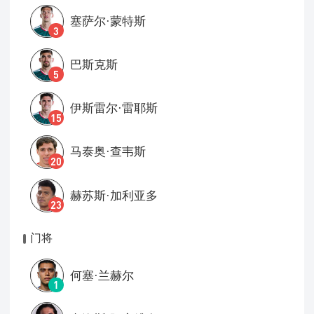
塞萨尔·蒙特斯
3
巴斯克斯
5
伊斯雷尔·雷耶斯
15
马泰奥·查韦斯
20
赫苏斯·加利亚多
23
门将
何塞·兰赫尔
1