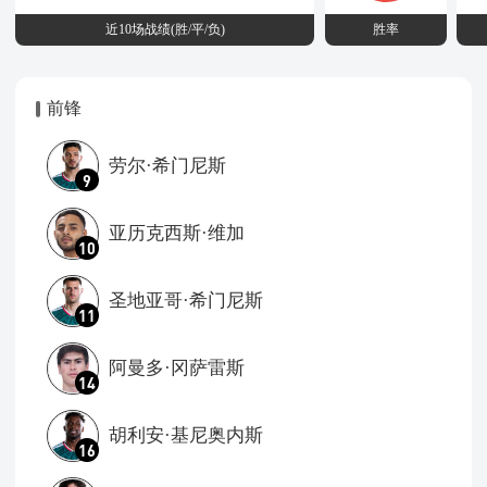
近10场战绩(胜/平/负)
胜率
前锋
劳尔·希门尼斯
9
亚历克西斯·维加
10
圣地亚哥·希门尼斯
11
阿曼多·冈萨雷斯
14
胡利安·基尼奥内斯
16