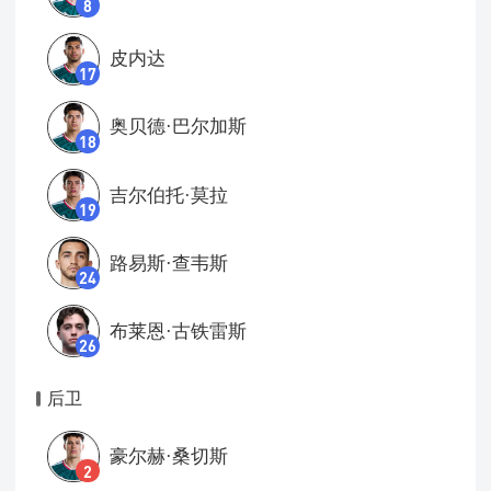
8
皮内达
17
奥贝德·巴尔加斯
18
吉尔伯托·莫拉
19
路易斯·查韦斯
24
布莱恩·古铁雷斯
26
后卫
豪尔赫·桑切斯
2