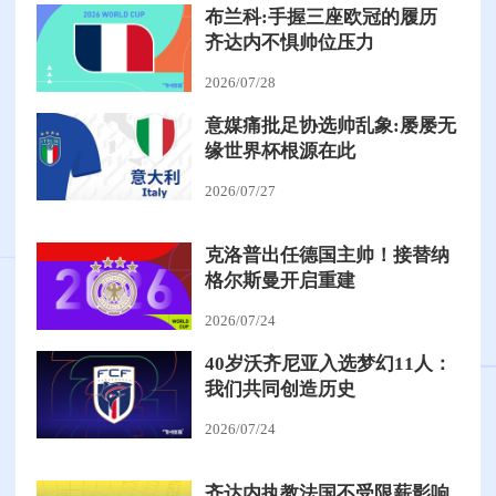
布兰科:手握三座欧冠的履历
齐达内不惧帅位压力
2026/07/28
意媒痛批足协选帅乱象:屡屡无
缘世界杯根源在此
2026/07/27
克洛普出任德国主帅！接替纳
格尔斯曼开启重建
2026/07/24
40岁沃齐尼亚入选梦幻11人：
我们共同创造历史
2026/07/24
齐达内执教法国不受限薪影响