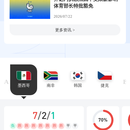
体育部长特批豁免
2026/07/22
更多资讯 >
A
B
墨西哥
南非
韩国
捷克
7
/
2
/
1
负
胜
胜
胜
胜
胜
胜
胜
平
平